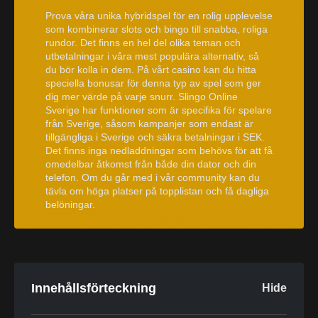
Prova våra unika hybridspel för en rolig upplevelse
som kombinerar slots och bingo till snabba, roliga
rundor. Det finns en hel del olika teman och
utbetalningar i våra mest populära alternativ, så
du bör kolla in dem. På vårt casino kan du hitta
speciella bonusar för denna typ av spel som ger
dig mer värde på varje snurr. Slingo Online
Sverige har funktioner som är specifika för spelare
från Sverige, såsom kampanjer som endast är
tillgängliga i Sverige och säkra betalningar i SEK.
Det finns inga nedladdningar som behövs för att få
omedelbar åtkomst från både din dator och din
telefon. Om du går med i vår community kan du
tävla om höga platser på topplistan och få dagliga
belöningar.
Innehållsförteckning
Hide