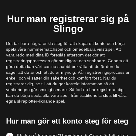
Hur man registrerar sig på
Slingo
Det tar bara några enkla steg för att skapa ett konto och börja
spela våra nummermatchspel och omedelbara vinstspel. Att
vara redo med dina ID föreslås eftersom det gör att
registreringsprocessen går smidigare och snabbare. Genom att
göra detta kan vårt casino snabbt bekräfta att du är den du
säger att du är och att du är myndig. Vår registreringsprocess är
enkel, och vi sätter din säkerhet och komfort först. När du
registrerar dig, se till att du ger korrekt information så att
verifieringen går smidigt senare. Så fort du har registrerat dig
kan du börja spela alla våra spel, från traditionella slots till våra
egna skraplotter-liknande spel.
Hur man gör ett konto steg för steg
Klicka på knappen "Registrera dig" som är lätt att se