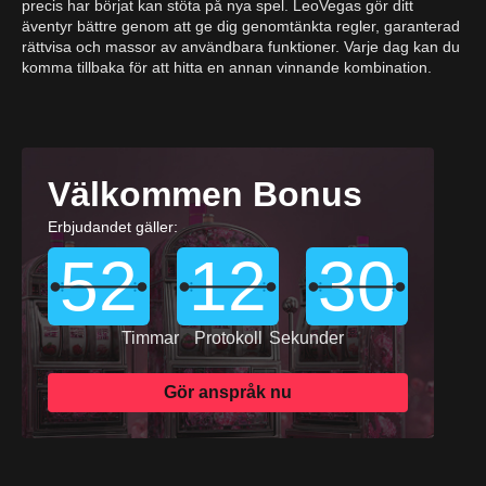
precis har börjat kan stöta på nya spel. LeoVegas gör ditt
äventyr bättre genom att ge dig genomtänkta regler, garanterad
rättvisa och massor av användbara funktioner. Varje dag kan du
komma tillbaka för att hitta en annan vinnande kombination.
Välkommen Bonus
Erbjudandet gäller:
52
12
28
Timmar
Protokoll
Sekunder
Gör anspråk nu