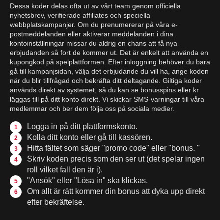
Dessa koder delas ofta ut av vårt team genom officiella
nyhetsbrev, verifierade affiliates och speciella
webbplatskampanjer. Om du prenumererar på våra e-
postmeddelanden eller aktiverar meddelanden i dina
kontoinställningar missar du aldrig en chans att få nya
erbjudanden så fort de kommer ut. Det är enkelt att använda en
kupongkod på spelplattformen. Efter inloggning behöver du bara
gå till kampanjsidan, välja det erbjudande du vill ha, ange koden
när du blir tillfrågad och bekräfta ditt deltagande. Giltiga koder
används direkt av systemet, så du kan se bonusspins eller kr
läggas till på ditt konto direkt. Vi skickar SMS-varningar till våra
medlemmar och ber dem följa oss på sociala medier.
Logga in på ditt plattformskonto.
Kolla ditt konto eller gå till kassören.
Hitta fältet som säger "promo code" eller "bonus. "
Skriv koden precis som den ser ut (det spelar ingen
roll vilket fall den är i).
"Ansök" eller "Lösa in" ska klickas.
Om allt är rätt kommer din bonus att dyka upp direkt
efter bekräftelse.