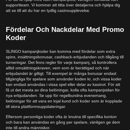
supportteam. Vi kommer att titta över detaljerna och hjälpa dig
att se till att du har en tydlig casinoupplevelse.
Fördelar Och Nackdelar Med Promo
Koder
SLINGO kampanjkoder kan komma med fördelar som extra
spins, insättningsbonusar, cashback-erbjudanden och tillgång till
turneringar. Det finns regler för varje kampanj, så kontrollera
alltid omsättningskraven, vem som är berättigad och när
erbjudandet är giltigt. Till exempel är många bonusar endast
tillgängliga för spelare som använder koden kr, och vissa koder
kan endast användas i vissa spel eller delar av kasinot. För att
få ut det mesta av dina belöningar, kolla ofta kampanjsidan för
nya erbjudanden. Se upp för regelbundna evenemang,
belöningar för att vara en lojal kund och koder som är kopplade
till stora plattformsuppdateringar.
Eftersom personliga koder ofta är knutna till specifika konton
och bara kan användas en gång per spelare, vänligen ge dem
inte till andra människor.