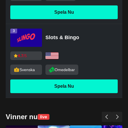
Spela Nu
3
Slots & Bingo
4.7
/5
Svenska
Omedelbar
Spela Nu
Vinner nu