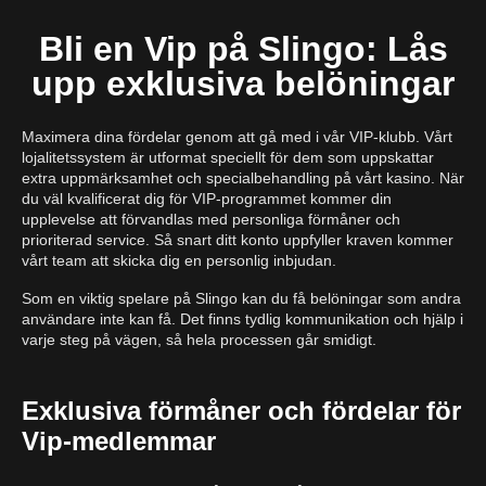
Bli en Vip på Slingo: Lås
upp exklusiva belöningar
Maximera dina fördelar genom att gå med i vår VIP-klubb. Vårt
lojalitetssystem är utformat speciellt för dem som uppskattar
extra uppmärksamhet och specialbehandling på vårt kasino. När
du väl kvalificerat dig för VIP-programmet kommer din
upplevelse att förvandlas med personliga förmåner och
prioriterad service. Så snart ditt konto uppfyller kraven kommer
vårt team att skicka dig en personlig inbjudan.
Som en viktig spelare på Slingo kan du få belöningar som andra
användare inte kan få. Det finns tydlig kommunikation och hjälp i
varje steg på vägen, så hela processen går smidigt.
Exklusiva förmåner och fördelar för
Vip-medlemmar