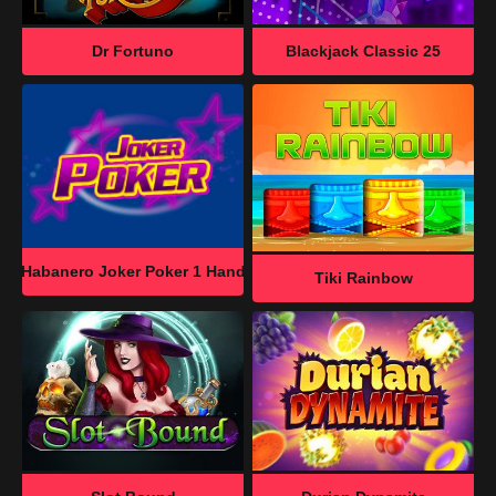
Hur man får Vip-status
Dr Fortuno
Blackjack Classic 25
Säkra betalningsmetoder och säkerhet
Skydd För Spelare
Ansvarsfullt spelande
Strategier Och Bästa Praxis För Spelet
Habanero Joker Poker 1 Hand
Tiki Rainbow