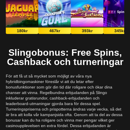
180kr
467kr
393kr
345kr
Slingobonus: Free Spins,
Cashback och turneringar
För att få ut så mycket som möjligt av våra nya
hybridbingomaskiner föreslår vi att du letar efter
bonusfunktioner som gör din tid där roligare och ökar dina
chanser att vinna. Regelbundna erbjudanden på Slingo
inkluderar gratisrundor, cashback-erbjudanden och
leaderboard-utmaningar gjorda bara för dessa spel.
Turneringspriserna och prispotterna ändras varje vecka, så det
är bra att kolla vår kampanjsida ofta. Genom att ta del av dessa
bonusar kan du ha roligare och vinna mer pengar vilket ger
casinoupplevelsen en extra fördel. Dessa erbjudanden är