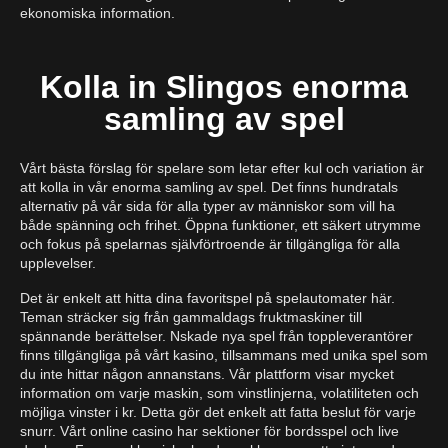
ekonomiska information.
Kolla in Slingos enorma
samling av spel
Vårt bästa förslag för spelare som letar efter kul och variation är
att kolla in vår enorma samling av spel. Det finns hundratals
alternativ på vår sida för alla typer av människor som vill ha
både spänning och frihet. Öppna funktioner, ett säkert utrymme
och fokus på spelarnas självförtroende är tillgängliga för alla
upplevelser.
Det är enkelt att hitta dina favoritspel på spelautomater här.
Teman sträcker sig från gammaldags fruktmaskiner till
spännande berättelser. Nskade nya spel från toppleverantörer
finns tillgängliga på vårt kasino, tillsammans med unika spel som
du inte hittar någon annanstans. Vår plattform visar mycket
information om varje maskin, som vinstlinjerna, volatiliteten och
möjliga vinster i kr. Detta gör det enkelt att fatta beslut för varje
snurr. Vårt online casino har sektioner för bordsspel och live