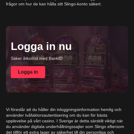
frågor om hur de kan hålla sitt Slingo-konto säkert.
Logga in nu
Säker åtkomst med BankID
Logga in
Vi föreslår att du håller din inloggningsinformation hemlig och
använder tvåfaktorsautentisering om du kan för bästa
upplevelse på vårt casino. I Sverige är detta särskilt viktigt när
du använder digitala underhållningssajter som Slingo eftersom
det tillför ett extra lager av säkerhet till din personliga och