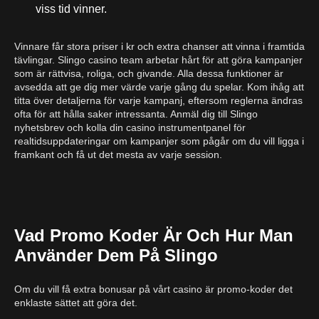
viss tid vinner.
Vinnare får stora priser i kr och extra chanser att vinna i framtida
tävlingar. Slingo casino team arbetar hårt för att göra kampanjer
som är rättvisa, roliga, och givande. Alla dessa funktioner är
avsedda att ge dig mer värde varje gång du spelar. Kom ihåg att
titta över detaljerna för varje kampanj, eftersom reglerna ändras
ofta för att hålla saker intressanta. Anmäl dig till Slingo
nyhetsbrev och kolla din casino instrumentpanel för
realtidsuppdateringar om kampanjer som pågår om du vill ligga i
framkant och få ut det mesta av varje session.
Vad Promo Koder Är Och Hur Man
Använder Dem På Slingo
Om du vill få extra bonusar på vårt casino är promo-koder det
enklaste sättet att göra det.