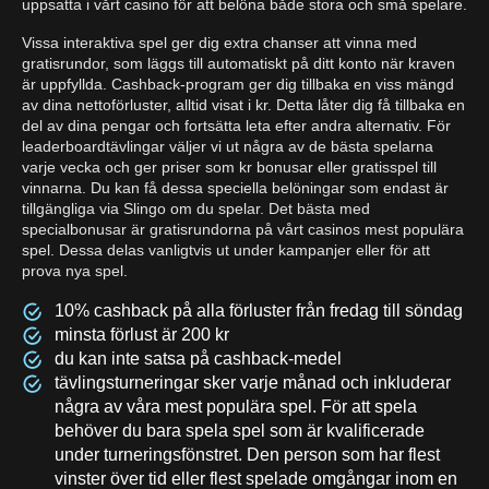
uppsatta i vårt casino för att belöna både stora och små spelare.
Vissa interaktiva spel ger dig extra chanser att vinna med
gratisrundor, som läggs till automatiskt på ditt konto när kraven
är uppfyllda. Cashback-program ger dig tillbaka en viss mängd
av dina nettoförluster, alltid visat i kr. Detta låter dig få tillbaka en
del av dina pengar och fortsätta leta efter andra alternativ. För
leaderboardtävlingar väljer vi ut några av de bästa spelarna
varje vecka och ger priser som kr bonusar eller gratisspel till
vinnarna. Du kan få dessa speciella belöningar som endast är
tillgängliga via Slingo om du spelar. Det bästa med
specialbonusar är gratisrundorna på vårt casinos mest populära
spel. Dessa delas vanligtvis ut under kampanjer eller för att
prova nya spel.
10% cashback på alla förluster från fredag till söndag
minsta förlust är 200 kr
du kan inte satsa på cashback-medel
tävlingsturneringar sker varje månad och inkluderar
några av våra mest populära spel. För att spela
behöver du bara spela spel som är kvalificerade
under turneringsfönstret. Den person som har flest
vinster över tid eller flest spelade omgångar inom en