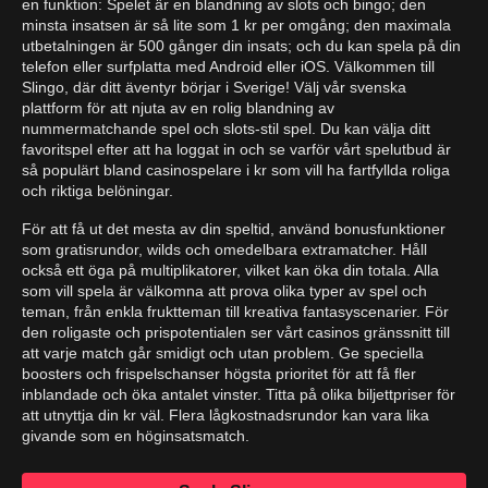
en funktion: Spelet är en blandning av slots och bingo; den
minsta insatsen är så lite som 1 kr per omgång; den maximala
utbetalningen är 500 gånger din insats; och du kan spela på din
telefon eller surfplatta med Android eller iOS. Välkommen till
Slingo, där ditt äventyr börjar i Sverige! Välj vår svenska
plattform för att njuta av en rolig blandning av
nummermatchande spel och slots-stil spel. Du kan välja ditt
favoritspel efter att ha loggat in och se varför vårt spelutbud är
så populärt bland casinospelare i kr som vill ha fartfyllda roliga
och riktiga belöningar.
För att få ut det mesta av din speltid, använd bonusfunktioner
som gratisrundor, wilds och omedelbara extramatcher. Håll
också ett öga på multiplikatorer, vilket kan öka din totala. Alla
som vill spela är välkomna att prova olika typer av spel och
teman, från enkla fruktteman till kreativa fantasyscenarier. För
den roligaste och prispotentialen ser vårt casinos gränssnitt till
att varje match går smidigt och utan problem. Ge speciella
boosters och frispelschanser högsta prioritet för att få fler
inblandade och öka antalet vinster. Titta på olika biljettpriser för
att utnyttja din kr väl. Flera lågkostnadsrundor kan vara lika
givande som en höginsatsmatch.